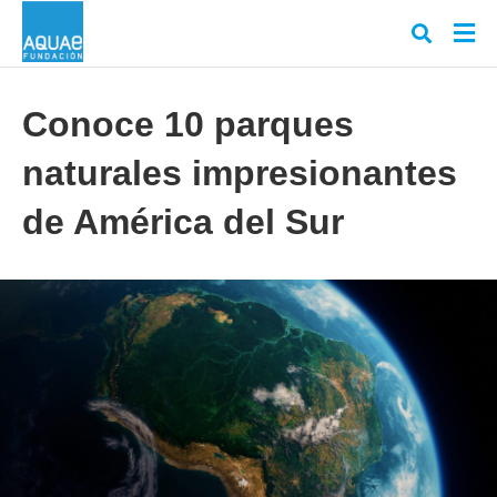
Conoce 10 parques
naturales impresionantes
Escr
tu
cons
de América del Sur
y
puls
en
INT