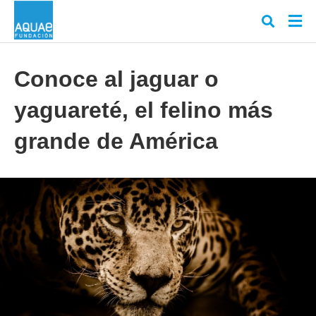
Conoce al jaguar o
yaguareté, el felino más
Escr
tu
cons
grande de América
y
puls
en
INT