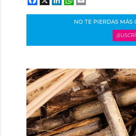
Facebook
X
LinkedIn
WhatsApp
Email
NO TE PIERDAS MÁS
¡SUSCR