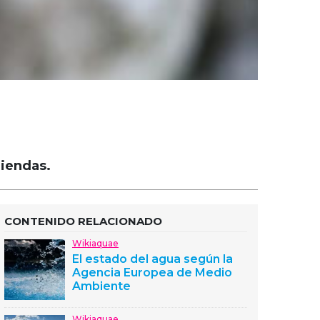
riendas.
CONTENIDO RELACIONADO
Wikiaquae
El estado del agua según la
Agencia Europea de Medio
Ambiente
Wikiaquae