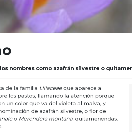
ño
varios nombres como azafrán silvestre o quitame
a de la familia
Liliaceae
que aparece a
sobre los pastos, llamando la atención porque
on un color que va del violeta al malva, y
ominación de azafrán silvestre, o flor de
mnale
o
Merendera montana
, quitameriendas.
.