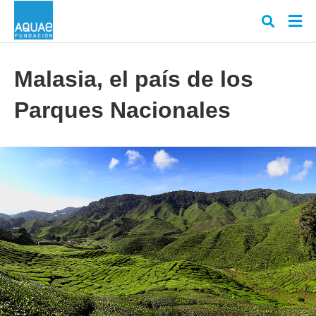
Malasia, el país de los
Parques Nacionales
Escr
tu
cons
y
puls
en
INT