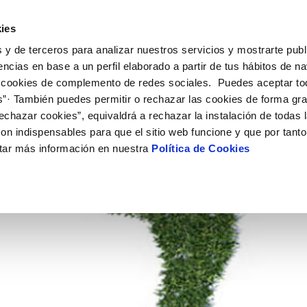
UÉ HACEMOS
CAMPUS AQUAE
HISTORIAS DEL CAMBIO
ies
 y de terceros para analizar nuestros servicios y mostrarte publ
encias en base a un perfil elaborado a partir de tus hábitos de n
 cookies de complemento de redes sociales. Puedes aceptar to
s”· También puedes permitir o rechazar las cookies de forma gr
echazar cookies”, equivaldrá a rechazar la instalación de todas 
on indispensables para que el sitio web funcione y que por tant
tar más información en nuestra
Política de Cookies