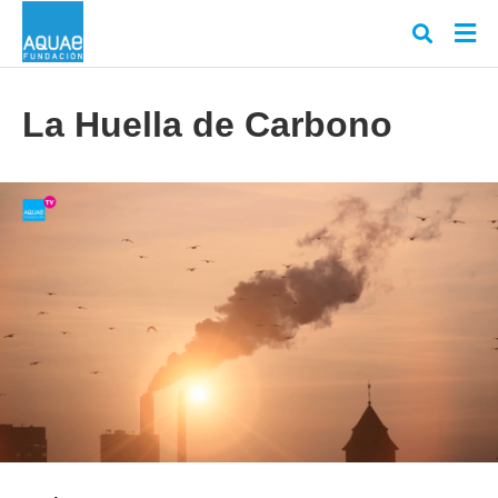
La Huella de Carbono
Escr
tu
cons
y
puls
en
INT