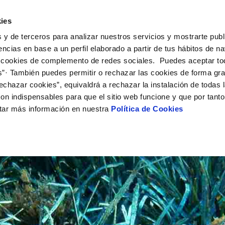
UÉ HACEMOS
CAMPUS AQUAE
HISTORIAS DEL CAMBIO
ies
 y de terceros para analizar nuestros servicios y mostrarte publ
encias en base a un perfil elaborado a partir de tus hábitos de n
 cookies de complemento de redes sociales. Puedes aceptar to
s”· También puedes permitir o rechazar las cookies de forma gr
echazar cookies”, equivaldrá a rechazar la instalación de todas 
on indispensables para que el sitio web funcione y que por tant
tar más información en nuestra
Política de Cookies