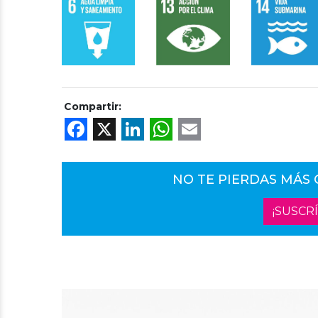
Compartir:
Facebook
X
LinkedIn
WhatsApp
Email
NO TE PIERDAS MÁS
¡SUSCR