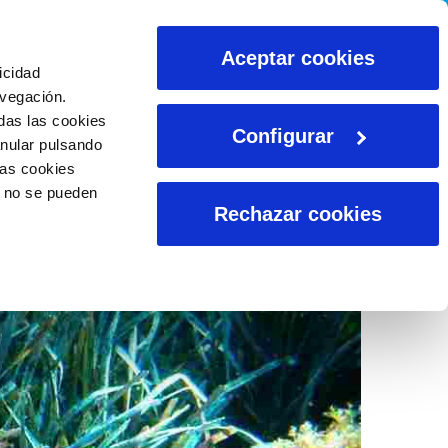
CALCULADORAS
Aceptar cookies
icidad
avegación.
das las cookies
Configurar
anular pulsando
las cookies
o no se pueden
Rechazar cookies