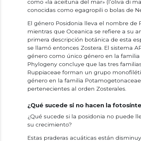
como «la aceituna del mar» (l’oliva di mar
conocidas como egagropili o bolas de Ne
El género Posidonia lleva el nombre de P
mientras que Oceanica se refiere a su an
primera descripción botánica de esta e
se llamó entonces Zostera. El sistema AP
género como único género en la familia
Phylogeny concluye que las tres famili
Ruppiaceae forman un grupo monofilético
género en la familia Potamogetonaceae 
pertenecientes al orden Zosterales.
¿Qué sucede si no hacen la fotosínte
¿Qué sucede si la posidonia no puede lle
su crecimiento?
Estas praderas acuáticas están disminu