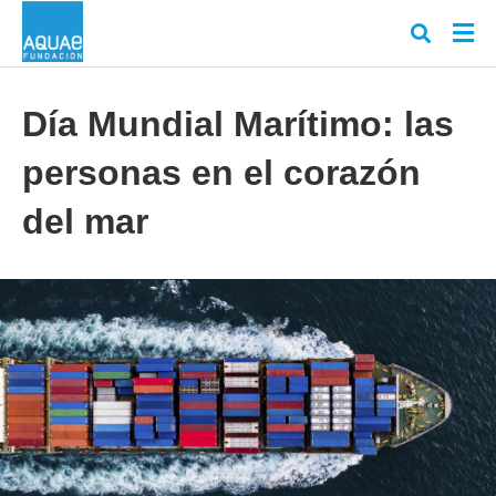
Día Mundial Marítimo: las
personas en el corazón
Escr
tu
cons
del mar
y
puls
en
INT