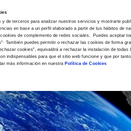
UÉ HACEMOS
CAMPUS AQUAE
HISTORIAS DEL CAMBIO
ies
 y de terceros para analizar nuestros servicios y mostrarte publ
encias en base a un perfil elaborado a partir de tus hábitos de n
 cookies de complemento de redes sociales. Puedes aceptar to
s”· También puedes permitir o rechazar las cookies de forma gr
echazar cookies”, equivaldrá a rechazar la instalación de todas 
on indispensables para que el sitio web funcione y que por tant
tar más información en nuestra
Política de Cookies