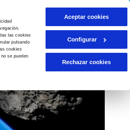
CALCULADORAS
Aceptar cookies
icidad
avegación.
das las cookies
Configurar
anular pulsando
las cookies
o no se pueden
Rechazar cookies