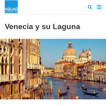
Venecia y su Laguna
Escr
tu
cons
y
puls
en
INT