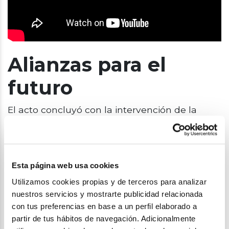
Alianzas para el
futuro
El acto concluyó con la intervención de la
subdirectora de Acción Social de Veolia,
Carmen Piñán, quien destacó la emoción que
trasladan jornadas como esta donde se
visibiliza el compromiso de los equipos
Esta página web usa cookies
docentes y la ilusión y orgullo con el que
Utilizamos cookies propias y de terceros para analizar
desde las aulas los equipos comparten sus
nuestros servicios y mostrarte publicidad relacionada
logros.
con tus preferencias en base a un perfil elaborado a
partir de tus hábitos de navegación. Adicionalmente
“Creemos en promover oportunidades