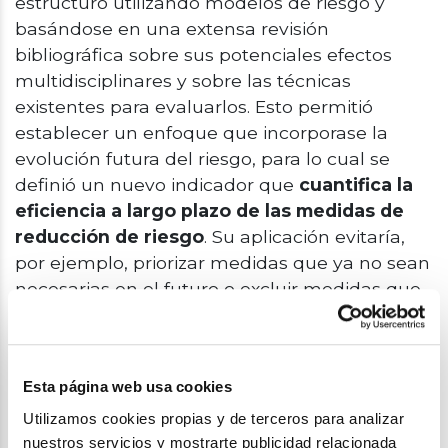
estructuró utilizando modelos de riesgo y
basándose en una extensa revisión
bibliográfica sobre sus potenciales efectos
multidisciplinares y sobre las técnicas
existentes para evaluarlos. Esto permitió
establecer un enfoque que incorporase la
evolución futura del riesgo, para lo cual se
definió un nuevo indicador que
cuantifica la
eficiencia a largo plazo de las medidas de
reducción de riesgo
. Su aplicación evitaría,
por ejemplo, priorizar medidas que ya no sean
necesarias en el futuro o excluir medidas que,
pese a no ser relevantes actualmente, podrían
reducir eficientemente el riesgo futuro.
Además, para integrar la incertidumbre de los
Esta página web usa cookies
escenarios futuros en la toma de decisiones,
Utilizamos cookies propias y de terceros para analizar
se propuso una estrategia que permite
nuestros servicios y mostrarte publicidad relacionada