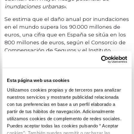
inundaciones urbanas
».
Se estima que el daño anual por inundaciones
en el mundo supera los 90.000 millones de
euros, una cifra que en España se sitúa en los
800 millones de euros, según el Consorcio de
Compensación de Seguros y el Instituto
Geológico y Minero de España. En 2050, se
prevé que sean
1.600 millones
(20% de la
población mundial)
las personas que se
Esta página web usa cookies
encuentren en riesgo
de sufrir inundaciones.
Utilizamos cookies propias y de terceros para analizar
27 casos de estudio
nuestros servicios y mostrarte publicidad relacionada
El informe de la
WGI
aplica los 12 Principios de
con tus preferencias en base a un perfil elaborado a
la OCDE para analizar 27 casos de estudio de
partir de tus hábitos de navegación. Adicionalmente
gestión de inundaciones en países miembros
utilizamos cookies de complemento de redes sociales.
Puedes aceptar todas las cookies pulsando “ Aceptar
y no miembros de la OCDE. Entre ellos se
cookies”· También puedes permitir o rechazar las