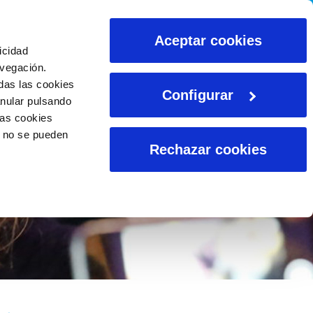
CALCULADORAS
Aceptar cookies
icidad
avegación.
das las cookies
Configurar
anular pulsando
las cookies
o no se pueden
Rechazar cookies