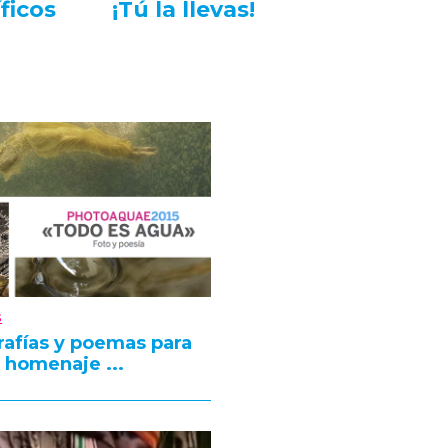
íficos
¡Tú la llevas!
s
rafías y poemas para
 homenaje ...