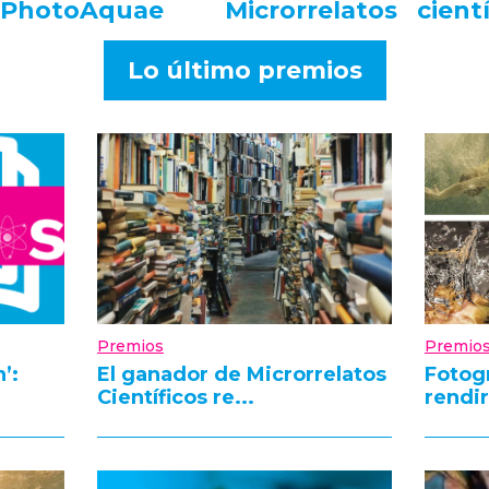
PhotoAquae
Microrrelatos
cient
Lo último premios
Premios
Premio
’:
El ganador de Microrrelatos
Fotog
Científicos re...
rendir