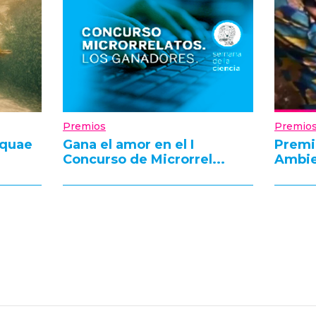
Premios
Premio
Aquae
Gana el amor en el I
Premi
Concurso de Microrrel...
Ambie