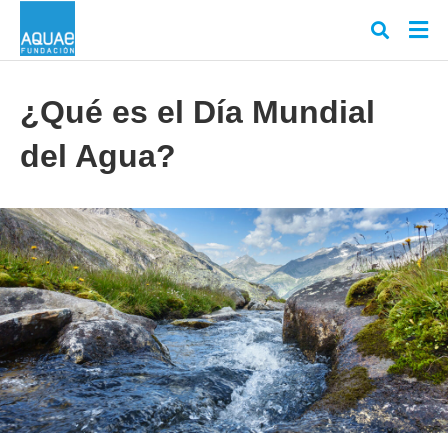
¿Qué es el Día Mundial
del Agua?
Escr
tu
cons
y
puls
en
INT