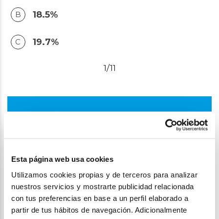
18.5%
19.7%
1/11
NO TE PIERDAS MÁS CONTENIDOS
COMO ESTOS
¡SUSCRÍBETE AHORA!
Esta página web usa cookies
Utilizamos cookies propias y de terceros para analizar
Aquae ODS
nuestros servicios y mostrarte publicidad relacionada
con tus preferencias en base a un perfil elaborado a
partir de tus hábitos de navegación. Adicionalmente