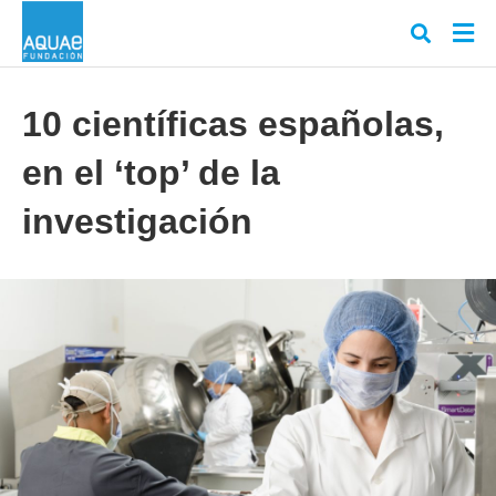
10 científicas españolas,
en el ‘top’ de la
Escr
tu
cons
investigación
y
puls
en
INT