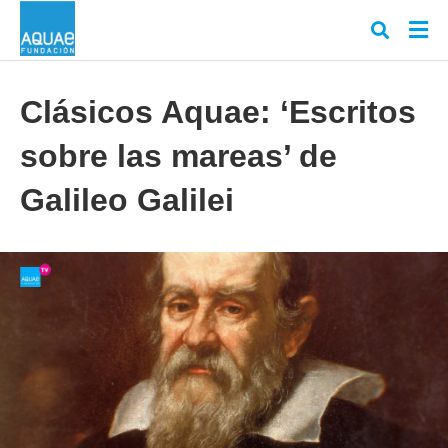
Clásicos Aquae: ‘Escritos
sobre las mareas’ de
Escr
tu
cons
Galileo Galilei
y
puls
en
INT