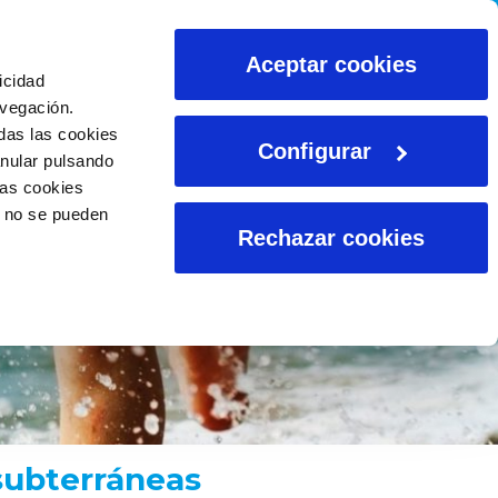
CALCULADORAS
Aceptar cookies
icidad
avegación.
das las cookies
Configurar
anular pulsando
las cookies
o no se pueden
Rechazar cookies
subterráneas