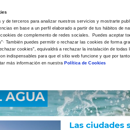
UÉ HACEMOS
CAMPUS AQUAE
HISTORIAS DEL CAMBIO
ies
 y de terceros para analizar nuestros servicios y mostrarte publ
encias en base a un perfil elaborado a partir de tus hábitos de n
 cookies de complemento de redes sociales. Puedes aceptar to
s”· También puedes permitir o rechazar las cookies de forma gr
echazar cookies”, equivaldrá a rechazar la instalación de todas 
on indispensables para que el sitio web funcione y que por tant
tar más información en nuestra
Política de Cookies
L AGUA
Las ciudades 