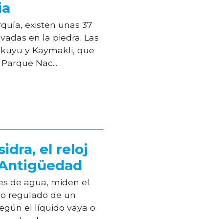
ia
quía, existen unas 37
vadas en la piedra. Las
kuyu y Kaymakli, que
 Parque Nac...
idra, el reloj
 Antigüedad
jes de agua, miden el
jo regulado de un
según el líquido vaya o