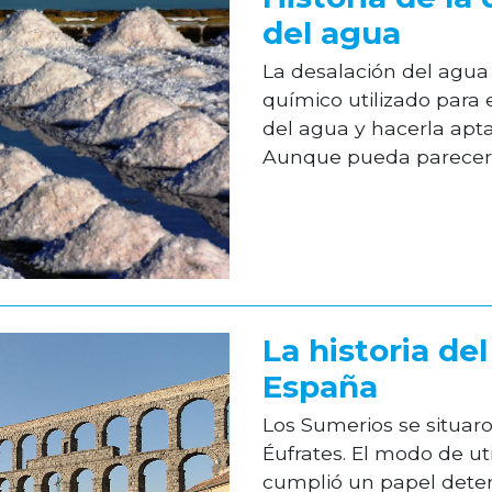
del agua
La desalación del agua 
químico utilizado para 
del agua y hacerla apt
Aunque pueda parecer u
La historia de
España
Los Sumerios se situaron
Éufrates. El modo de ut
cumplió un papel dete