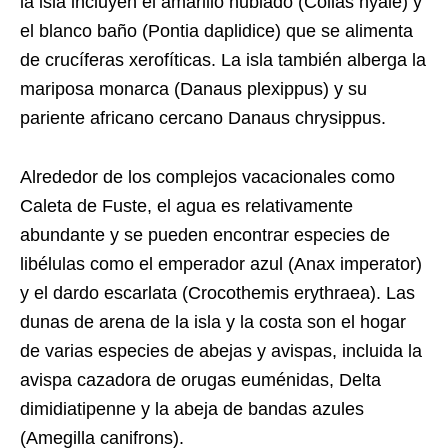
la isla incluyen el amarillo nublado (Colias hyale) y
el blanco baño (Pontia daplidice) que se alimenta
de crucíferas xerofíticas. La isla también alberga la
mariposa monarca (Danaus plexippus) y su
pariente africano cercano Danaus chrysippus.
Alrededor de los complejos vacacionales como
Caleta de Fuste, el agua es relativamente
abundante y se pueden encontrar especies de
libélulas como el emperador azul (Anax imperator)
y el dardo escarlata (Crocothemis erythraea). Las
dunas de arena de la isla y la costa son el hogar
de varias especies de abejas y avispas, incluida la
avispa cazadora de orugas euménidas, Delta
dimidiatipenne y la abeja de bandas azules
(Amegilla canifrons).