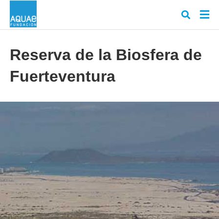
Reserva de la Biosfera de
Fuerteventura
Escr
tu
cons
y
puls
en
INT