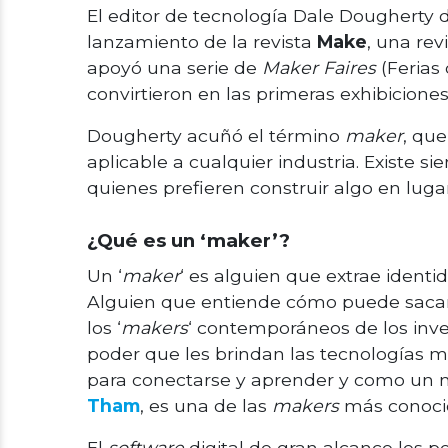
El editor de tecnología Dale Dougherty d
lanzamiento de la revista
Make
, una rev
apoyó una serie de
Maker Faires
(Ferias
convirtieron en las primeras exhibicion
Dougherty acuñó el término
maker
, que
aplicable a cualquier industria. Exist
quienes prefieren construir algo en luga
¿Qué es un ‘maker’?
Un ‘
maker
‘ es alguien que extrae identid
Alguien que entiende cómo puede sacar p
los ‘
makers
‘ contemporáneos de los inven
poder que les brindan las tecnologías 
para conectarse y aprender y como un m
Tham
, es una de las
makers
más conoci
El
software
digital de gran alcance les p