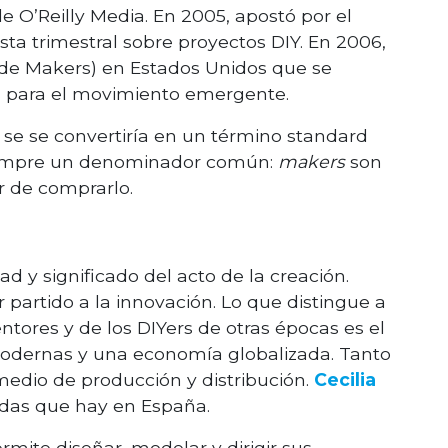
e O’Reilly Media. En 2005, apostó por el
ista trimestral sobre proyectos DIY. En 2006,
 de Makers) en Estados Unidos que se
es para el movimiento emergente.
 se se convertiría en un término standard
e siempre un denominador común:
makers
son
r de comprarlo.
ad y significado del acto de la creación.
artido a la innovación. Lo que distingue a
tores y de los DIYers de otras épocas es el
modernas y una economía globalizada. Tanto
edio de producción y distribución.
Cecilia
das que hay en España.
ermite diseñar, modelar y dirigir sus