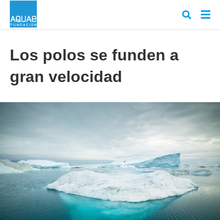
Los polos se funden a
gran velocidad
Escr
tu
cons
y
puls
en
INT