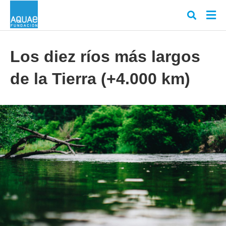
Los diez ríos más largos
de la Tierra (+4.000 km)
Escr
tu
cons
y
puls
en
INT