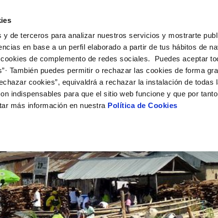
UÉ HACEMOS
CAMPUS AQUAE
HISTORIAS DEL CAMBIO
ies
 y de terceros para analizar nuestros servicios y mostrarte publ
encias en base a un perfil elaborado a partir de tus hábitos de n
 cookies de complemento de redes sociales. Puedes aceptar to
s”· También puedes permitir o rechazar las cookies de forma gr
echazar cookies”, equivaldrá a rechazar la instalación de todas 
on indispensables para que el sitio web funcione y que por tant
tar más información en nuestra
Política de Cookies