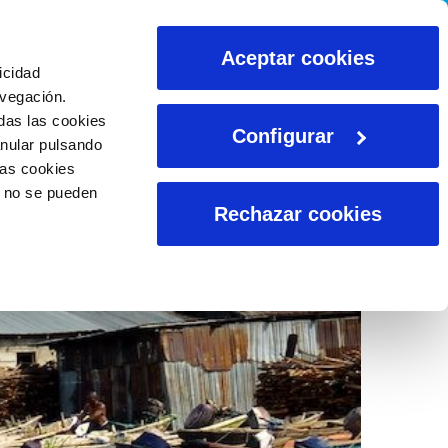
CALCULADORAS
Aceptar cookies
icidad
avegación.
das las cookies
Configurar
anular pulsando
las cookies
o no se pueden
Rechazar cookies