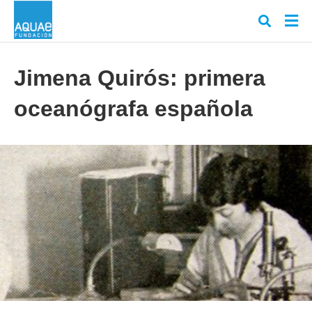
Jimena Quirós: primera
oceanógrafa española
Escr
tu
cons
y
puls
en
INT