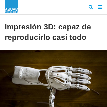
Impresión 3D: capaz de
reproducirlo casi todo
Escr
tu
cons
y
puls
en
INT