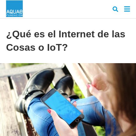
¿Qué es el Internet de las
Cosas o IoT?
Escr
tu
cons
y
puls
en
INT