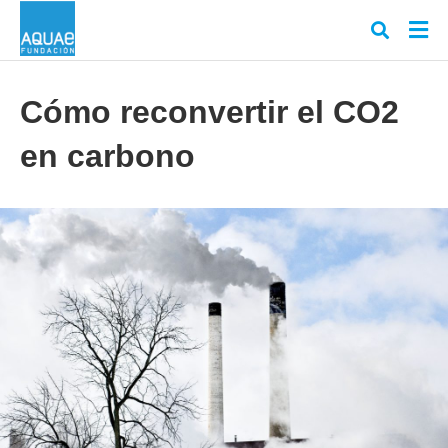
Cómo reconvertir el CO2
en carbono
Escr
tu
cons
y
puls
en
INT