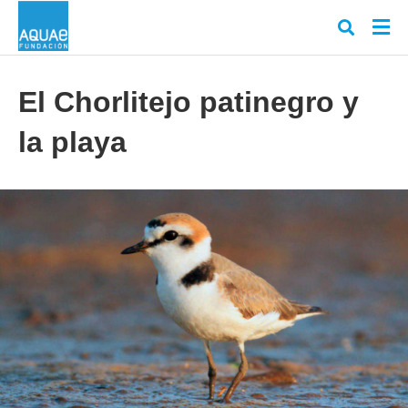
El Chorlitejo patinegro y
la playa
Escr
tu
cons
y
puls
en
INT