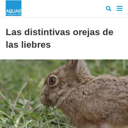
Las distintivas orejas de
las liebres
Escr
tu
cons
y
puls
en
INT