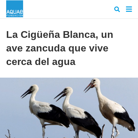
La Cigüeña Blanca, un
ave zancuda que vive
Escr
tu
cons
cerca del agua
y
puls
en
INT