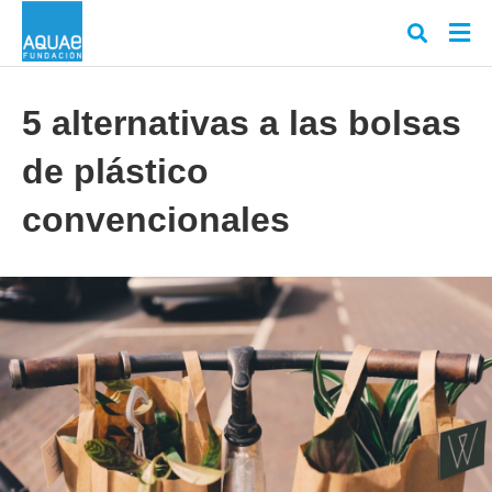
5 alternativas a las bolsas
de plástico
Escr
tu
cons
convencionales
y
puls
en
INT