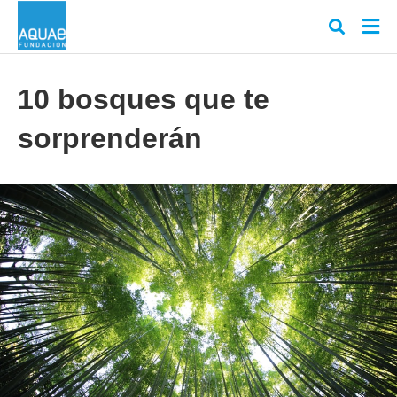
10 bosques que te
sorprenderán
Escr
tu
cons
y
puls
en
INT