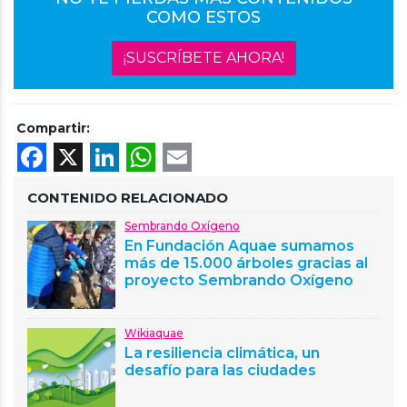
COMO ESTOS
¡SUSCRÍBETE AHORA!
Compartir:
Facebook
X
LinkedIn
WhatsApp
Email
CONTENIDO RELACIONADO
Sembrando Oxígeno
En Fundación Aquae sumamos
más de 15.000 árboles gracias al
proyecto Sembrando Oxígeno
Wikiaquae
La resiliencia climática, un
desafío para las ciudades