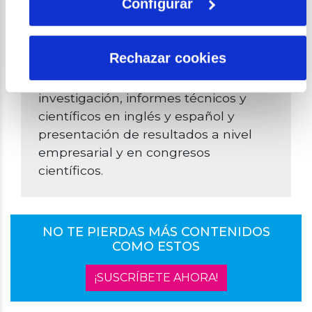
Configurar
metodologías de huella hídrica,
contabilización de recursos,
identificación de impactos, estudios
Rechazar cookies
prospectivos Delphi, así como en la
elaboración de propuestas de
investigación, informes técnicos y
científicos en inglés y español y
presentación de resultados a nivel
empresarial y en congresos
científicos.
NO TE PIERDAS MÁS CONTENIDOS
COMO ESTOS
¡SUSCRÍBETE AHORA!