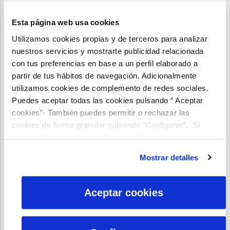
Recientemente ha trabajado como
investigadora en el Observatorio del
Esta página web usa cookies
Agua de la Fundación Botín y
Utilizamos cookies propias y de terceros para analizar
previamente en la Universidad
nuestros servicios y mostrarte publicidad relacionada
Complutense de Madrid en un
con tus preferencias en base a un perfil elaborado a
proyecto para el área de estrategia
partir de tus hábitos de navegación. Adicionalmente
tecnológica de Centro Tecnológico
utilizamos cookies de complemento de redes sociales.
Puedes aceptar todas las cookies pulsando “ Aceptar
Repsol.
cookies”· También puedes permitir o rechazar las
También ha ejercido como
cookies de forma granular pulsando “Configurar”. Si
consultora en iCatalist en un proyecto
pulsas “Rechazar cookies”, equivaldrá a rechazar la
sobre el nexo agua-energía-
instalación de todas las cookies salvo las necesarias que
alimentación para la Comisión
Mostrar detalles
son indispensables para que el sitio web funcione y que
Europea y en Innova-Consulting
por tanto no se pueden desactivar. Puedes consultar
elaborando propuestas de
más información en nuestra
Política de Cookies
Aceptar cookies
financiación e informes de
justificación dentro del programa
H2020. Tiene experiencia con las