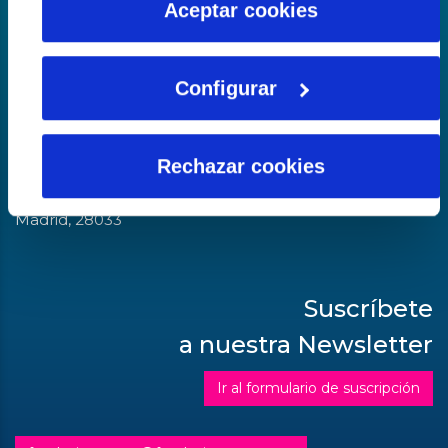
Aceptar cookies
La fundación del Agua
Configurar
Sede central
Calle Serrano Galvache, n.º 56
Rechazar cookies
Complejo Empresarial Parque Norte
Edificio La Encina
Madrid, 28033
Suscríbete
a nuestra Newsletter
Ir al formulario de suscripción