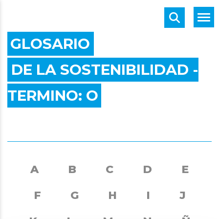
GLOSARIO
DE LA SOSTENIBILIDAD -
TERMINO:
O
A
B
C
D
E
F
G
H
I
J