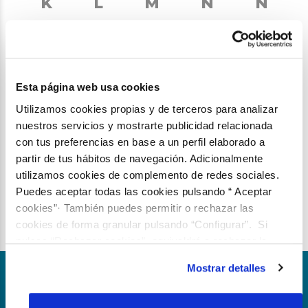
K
L
M
N
Ñ
O
P
Q
R
S
T
U
V
W
X
Esta página web usa cookies
Utilizamos cookies propias y de terceros para analizar
Y
Z
nuestros servicios y mostrarte publicidad relacionada
con tus preferencias en base a un perfil elaborado a
partir de tus hábitos de navegación. Adicionalmente
utilizamos cookies de complemento de redes sociales.
Puedes aceptar todas las cookies pulsando “ Aceptar
Compartir:
cookies”· También puedes permitir o rechazar las
Facebook
X
LinkedIn
WhatsAp
Email
cookies de forma granular pulsando “Configurar”. Si
pulsas “Rechazar cookies”, equivaldrá a rechazar la
instalación de todas las cookies salvo las necesarias que
Mostrar detalles
son indispensables para que el sitio web funcione y que
Parte del grupo
por tanto no se pueden desactivar. Puedes consultar
más información en nuestra
Política de Cookies