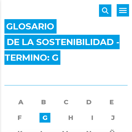
GLOSARIO
DE LA SOSTENIBILIDAD -
TERMINO:
G
A
B
C
D
E
F
G
H
I
J