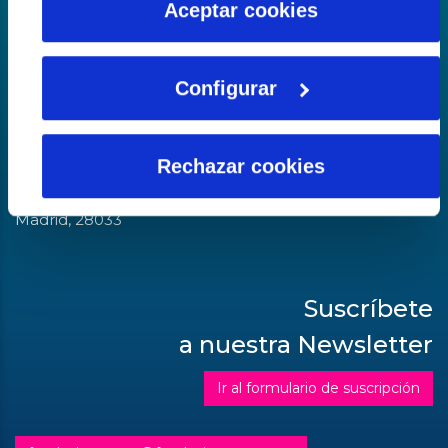
Aceptar cookies
La fundación del Agua
Configurar
Sede central
Calle Serrano Galvache, n.º 56
Rechazar cookies
Complejo Empresarial Parque Norte
Edificio La Encina
Madrid, 28033
Suscríbete
a nuestra Newsletter
Ir al formulario de suscripción