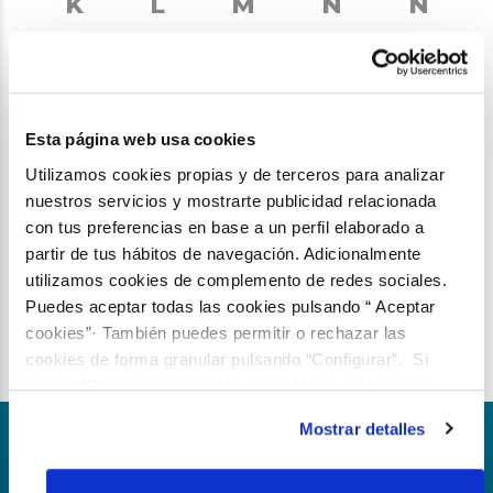
K
L
M
N
Ñ
O
P
Q
R
S
T
U
V
W
X
Esta página web usa cookies
Utilizamos cookies propias y de terceros para analizar
Y
Z
nuestros servicios y mostrarte publicidad relacionada
con tus preferencias en base a un perfil elaborado a
partir de tus hábitos de navegación. Adicionalmente
utilizamos cookies de complemento de redes sociales.
Puedes aceptar todas las cookies pulsando “ Aceptar
Compartir:
cookies”· También puedes permitir o rechazar las
Facebook
X
LinkedIn
WhatsAp
Email
cookies de forma granular pulsando “Configurar”. Si
pulsas “Rechazar cookies”, equivaldrá a rechazar la
instalación de todas las cookies salvo las necesarias que
Mostrar detalles
son indispensables para que el sitio web funcione y que
Parte del grupo
por tanto no se pueden desactivar. Puedes consultar
más información en nuestra
Política de Cookies