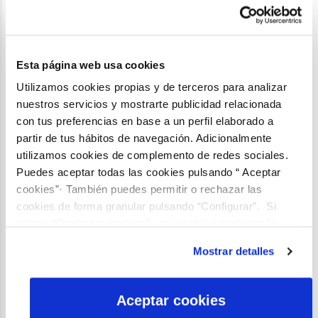
Planeaban una dulce venganza;
maullaban, ladraban, aullaban; lo que
no sabían los humanos, era que una
alteración cromosómica los había
Esta página web usa cookies
convirtió en superdotados. A la
Utilizamos cookies propias y de terceros para analizar
medianoche del 31 de Diciembre, se
nuestros servicios y mostrarte publicidad relacionada
concretó el plan. Cuando hicieron
con tus preferencias en base a un perfil elaborado a
contacto con Aliengaperros de
partir de tus hábitos de navegación. Adicionalmente
tecnología avanzada superior
utilizamos cookies de complemento de redes sociales.
¡¡¡¡Plas!!!!, se alcanzó el cometido,
Puedes aceptar todas las cookies pulsando “ Aceptar
lograron desactivar a nivel terrenal
cookies”· También puedes permitir o rechazar las
todos los fuegos artificiales.
cookies de forma granular pulsando “Configurar”. Si
pulsas “Rechazar cookies”, equivaldrá a rechazar la
No hubo más explosiones, cero ruidos
instalación de todas las cookies salvo las necesarias que
y un silencio sepulcral.
Mostrar detalles
son indispensables para que el sitio web funcione y que
Perros y gatos con caras felices y
por tanto no se pueden desactivar. Puedes consultar
humanos con caras sorprendidas y
más información en nuestra
Política de Cookies
Aceptar cookies
largas, sin explicación de causa