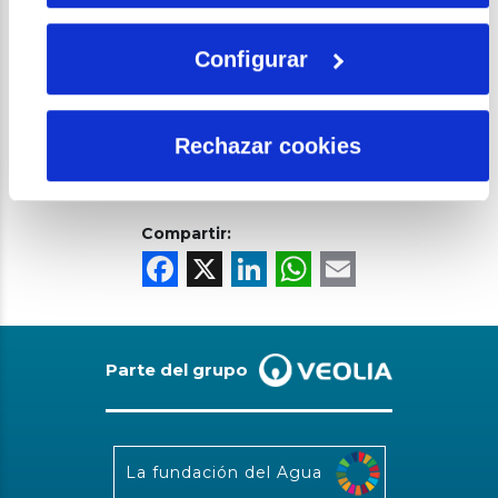
alguna…
Ladridos y maullidos al unísono
Configurar
deseando “Un Feliz 2020”
Rechazar cookies
Compartir:
Facebook
X
LinkedIn
WhatsAp
Email
Parte del grupo
La fundación del Agua