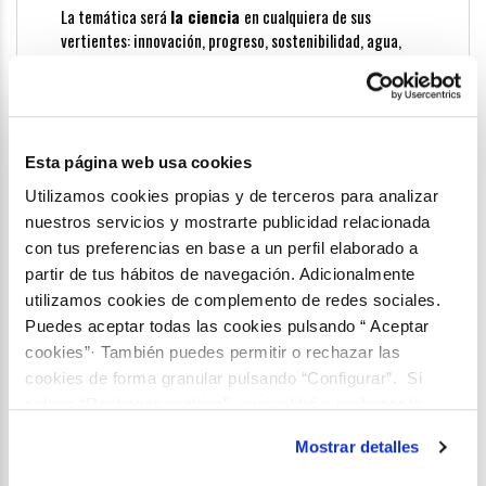
La temática será
la ciencia
en cualquiera de sus
vertientes: innovación, progreso, sostenibilidad, agua,
nuevas tecnologías... etc.
Los relatos no podrán superar las
100 palabras.
Se
enviarán exclusivamente rellenando el
formulario
que se
encontrará en la página web de la Fundación:
Esta página web usa cookies
www.fundacionaquae.org
Utilizamos cookies propias y de terceros para analizar
Los textos
deberán estar escritos en
nuestros servicios y mostrarte publicidad relacionada
español.
Fundación Aquae se reserva el derecho de
con tus preferencias en base a un perfil elaborado a
editar los errores ortográficos y gramaticales
,
si fuera
necesario, para su mejor comprensión y lectura.
partir de tus hábitos de navegación. Adicionalmente
utilizamos cookies de complemento de redes sociales.
Cada persona puede participar con un
máximo de 3
Puedes aceptar todas las cookies pulsando “ Aceptar
microrrelatos
.
cookies”· También puedes permitir o rechazar las
El plazo de recepción de microrrelatos
comenzará el 6
cookies de forma granular pulsando “Configurar”. Si
de noviembre
de 2019 y
terminará a las 12:00 h
pulsas “Rechazar cookies”, equivaldrá a rechazar la
UTC+1(GMT) del 13 de diciembre de 2019
.
instalación de todas las cookies salvo las necesarias que
Mostrar detalles
son indispensables para que el sitio web funcione y que
por tanto no se pueden desactivar. Puedes consultar