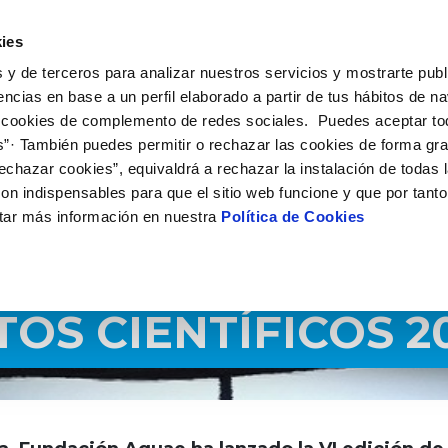
É HACEMOS
CAMPUS AQUAE
HISTORIAS DEL CAMBIO
C
ies
 y de terceros para analizar nuestros servicios y mostrarte publ
encias en base a un perfil elaborado a partir de tus hábitos de n
 cookies de complemento de redes sociales. Puedes aceptar to
s”· También puedes permitir o rechazar las cookies de forma gr
echazar cookies”, equivaldrá a rechazar la instalación de todas 
on indispensables para que el sitio web funcione y que por tant
tar más información en nuestra
Política de Cookies
OS CIENTÍFICOS 2