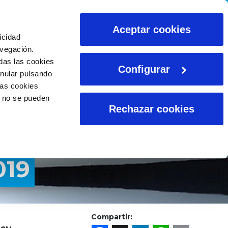
ALCULADORAS
Aceptar cookies
icidad
avegación.
das las cookies
Configurar
anular pulsando
las cookies
o no se pueden
Rechazar cookies
019
Compartir: