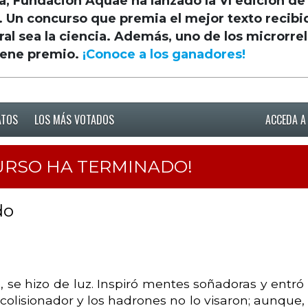
a, Fundación Aquae ha lanzado la VI edición de
. Un concurso que premia el mejor texto recibi
ral sea la ciencia. Además, uno de los microrre
iene premio.
¡Conoce a los ganadores!
ATOS
LOS MÁS VOTADOS
ACCEDA A
URSO HA TERMINADO!
do
, se hizo de luz. Inspiró mentes soñadoras y entró
colisionador y los hadrones no lo visaron; aunque,