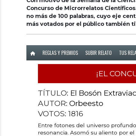
Con motivo de la Semana de la Cienci
Concurso de Microrrelatos Científicos
no más de 100 palabras, cuyo eje cent
más votados por el público también t
REGLAS Y PREMIOS
SUBIR RELATO
TUS REL
¡EL CONC
TÍTULO:
El Bosón Extravia
AUTOR:
Orbeesto
VOTOS:
1816
Entre fotones del universo profundo
resonancia. Asomó su aliento por el 