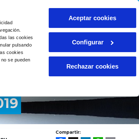
ALCULADORAS
Aceptar cookies
icidad
avegación.
das las cookies
Configurar
anular pulsando
las cookies
o no se pueden
Rechazar cookies
019
Compartir: