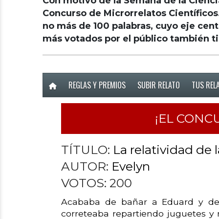
Con motivo de la Semana de la Cienci
Concurso de Microrrelatos Científicos
no más de 100 palabras, cuyo eje cent
más votados por el público también t
REGLAS Y PREMIOS
SUBIR RELATO
TUS REL
¡EL CONC
TÍTULO:
La relatividad de l
AUTOR:
Evelyn
VOTOS:
200
Acababa de bañar a Eduard y de 
correteaba repartiendo juguetes y 