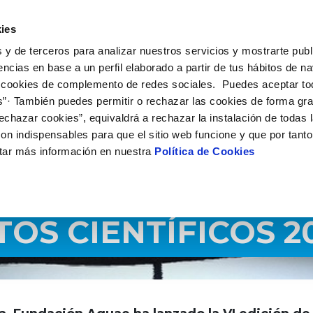
É HACEMOS
CAMPUS AQUAE
HISTORIAS DEL CAMBIO
C
ies
 y de terceros para analizar nuestros servicios y mostrarte publ
encias en base a un perfil elaborado a partir de tus hábitos de n
 cookies de complemento de redes sociales. Puedes aceptar to
s”· También puedes permitir o rechazar las cookies de forma gr
echazar cookies”, equivaldrá a rechazar la instalación de todas 
on indispensables para que el sitio web funcione y que por tant
tar más información en nuestra
Política de Cookies
OS CIENTÍFICOS 2