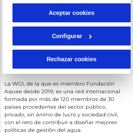
por tanto no se pueden desactivar. Puedes consultar
más información en nuestra
Política de Cookies
Aceptar cookies
Durante esta XXIII reunión de la WGI también
se han tratado temas como la
gobernanza
del agua
en Asia y países como Argentina,
Configurar
Noruega, Malí o Níger; la implementación de
las recomendaciones del Consejo de la OCDE
sobre el agua y su participación en el G20; y
Rechazar cookies
las estrategias de medición y monitoreo de los
Objetivos de Desarrollo Sostenible.
La WGI, de la que es miembro Fundación
Aquae desde 2019, es una red internacional
formada por más de 120 miembros de 30
países procedentes del sector público,
privado, sin ánimo de lucro y sociedad civil,
con el reto de contribuir a diseñar mejores
políticas de gestión del agua.