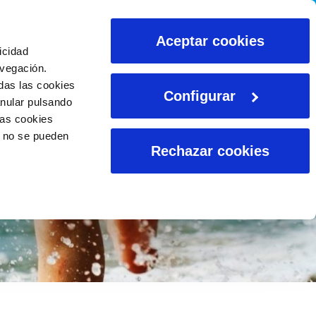
CALCULADORAS
Aceptar cookies
icidad
avegación.
das las cookies
Configurar
anular pulsando
las cookies
o no se pueden
Rechazar cookies