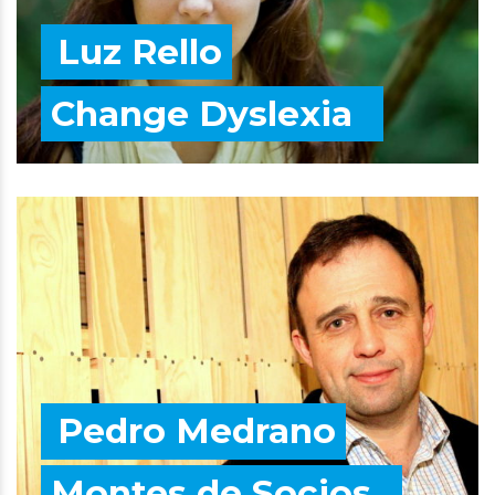
Luz Rello
Change Dyslexia
Pedro Medrano
Montes de Socios