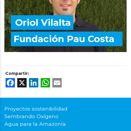
Oriol Vilalta
Fundación Pau Costa
Compartir:
Facebook
X
LinkedIn
WhatsApp
Email
Proyectos sostenibilidad
Sembrando Oxígeno
Agua para la Amazonía