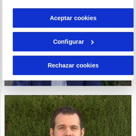
por tanto no se pueden desactivar. Puedes consultar
más información en nuestra
Política de Cookies
Aceptar cookies
Configurar
Vicente Zapata
Rechazar cookies
Barrios por el empleo