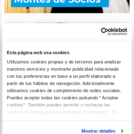
Esta página web usa cookies
Utilizamos cookies propias y de terceros para analizar
nuestros servicios y mostrarte publicidad relacionada
con tus preferencias en base a un perfil elaborado a
Victor Durán
partir de tus hábitos de navegación. Adicionalmente
utilizamos cookies de complemento de redes sociales.
Puedes aceptar todas las cookies pulsando “ Aceptar
Vigilantes de lagos
cookies”· También puedes permitir o rechazar las
cookies de forma granular pulsando “Configurar”. Si
pulsas “Rechazar cookies”, equivaldrá a rechazar la
instalación de todas las cookies salvo las necesarias que
Mostrar detalles
son indispensables para que el sitio web funcione y que