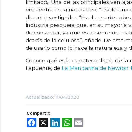
limitado. Una de las principales ventaja
encuentra en la naturaleza. “Tradicion
dice el investigador. “Es el caso de ca
industria pesquera que, en su mayoría va
de conseguir, ya que es el segundo mate
detrás de la celulosa”, añade. De esta m
de usarlo como lo hace la naturaleza y
Conoce qué es la nanotecnología de la 
Lapuente, de
La Mandarina de Newton: E
Actualizado: 11/04/2020
Compartir:
Facebook
X
LinkedIn
WhatsApp
Email