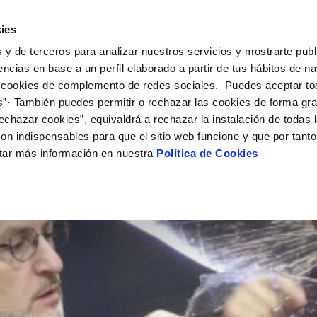
UÉ HACEMOS
CAMPUS AQUAE
HISTORIAS DEL CAMBIO
ies
 y de terceros para analizar nuestros servicios y mostrarte publ
encias en base a un perfil elaborado a partir de tus hábitos de n
 cookies de complemento de redes sociales. Puedes aceptar to
s”· También puedes permitir o rechazar las cookies de forma gr
echazar cookies”, equivaldrá a rechazar la instalación de todas 
on indispensables para que el sitio web funcione y que por tant
tar más información en nuestra
Política de Cookies