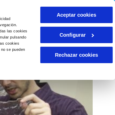
CALCULADORAS
Aceptar cookies
icidad
avegación.
das las cookies
Configurar
anular pulsando
las cookies
o no se pueden
Rechazar cookies