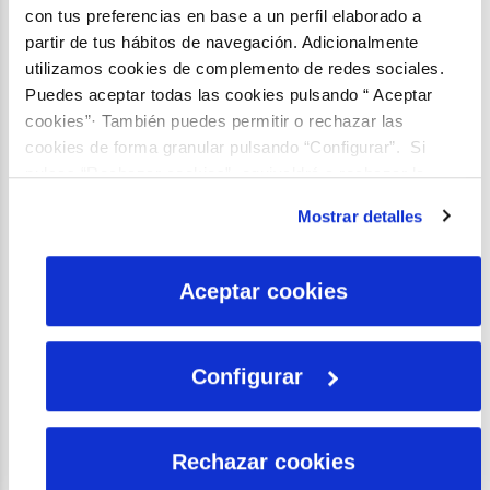
Planta árboles endémicos. Eliminan entre
con tus preferencias en base a un perfil elaborado a
350 y 3.500 kg de carbono durante su
partir de tus hábitos de navegación. Adicionalmente
utilizamos cookies de complemento de redes sociales.
vida.
Puedes aceptar todas las cookies pulsando “ Aceptar
cookies”· También puedes permitir o rechazar las
1/1
cookies de forma granular pulsando “Configurar”. Si
pulsas “Rechazar cookies”, equivaldrá a rechazar la
instalación de todas las cookies salvo las necesarias que
Mostrar detalles
son indispensables para que el sitio web funcione y que
por tanto no se pueden desactivar. Puedes consultar
más información en nuestra
Política de Cookies
Aceptar cookies
Configurar
Rechazar cookies