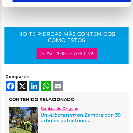
NO TE PIERDAS MÁS CONTENIDOS
COMO ESTOS
¡SUSCRÍBETE AHORA!
Compartir:
Facebook
X
LinkedIn
WhatsApp
Email
CONTENIDO RELACIONADO
Sembrando Oxígeno
Un
Arboretum
en Zamora con 35
árboles autóctonos