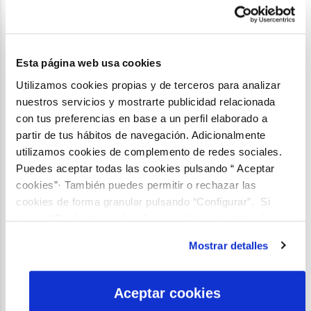
COMO ESTOS
¡SUSCRÍBETE AHORA!
Esta página web usa cookies
Compartir:
Utilizamos cookies propias y de terceros para analizar
Facebook
X
LinkedIn
WhatsApp
Email
nuestros servicios y mostrarte publicidad relacionada
con tus preferencias en base a un perfil elaborado a
partir de tus hábitos de navegación. Adicionalmente
CONTENIDO RELACIONADO
utilizamos cookies de complemento de redes sociales.
Wikiaquae
Puedes aceptar todas las cookies pulsando “ Aceptar
5 tendencias educativas que
cookies”· También puedes permitir o rechazar las
marcarán el curso escolar
cookies de forma granular pulsando “Configurar”. Si
pulsas “Rechazar cookies”, equivaldrá a rechazar la
instalación de todas las cookies salvo las necesarias que
Campus Aquae
Mostrar detalles
son indispensables para que el sitio web funcione y que
Sed de energía sedienta
por tanto no se pueden desactivar. Puedes consultar
más información en nuestra
Política de Cookies
Aceptar cookies