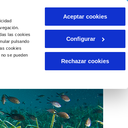
CALCULADORAS
Aceptar cookies
icidad
avegación.
das las cookies
Configurar
anular pulsando
las cookies
o no se pueden
Rechazar cookies