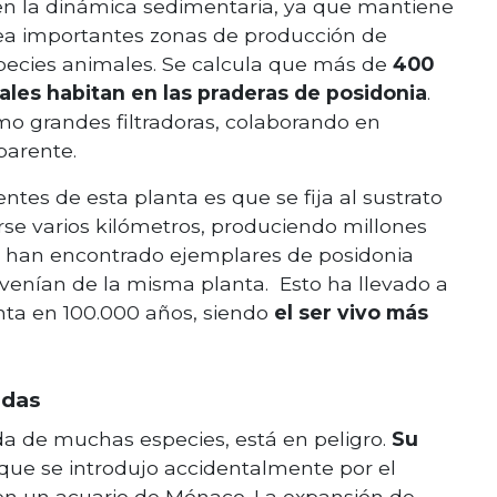
en la dinámica sedimentaria, ya que mantiene
rea importantes zonas de producción de
species animales. Se calcula que más de
400
ales habitan en las praderas de posidonia
.
omo grandes filtradoras, colaborando en
parente.
ntes de esta planta es que se fija al sustrato
se varios kilómetros, produciendo millones
Se han encontrado ejemplares de posidonia
venían de la misma planta. Esto ha llevado a
anta en 100.000 años, siendo
el ser vivo más
adas
ida de muchas especies, está en peligro.
Su
que se introdujo accidentalmente por el
en un acuario de Mónaco. La expansión de