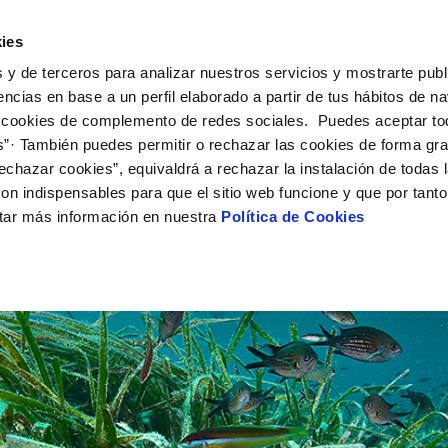
UÉ HACEMOS
CAMPUS AQUAE
HISTORIAS DEL CAMBIO
ies
 y de terceros para analizar nuestros servicios y mostrarte publ
encias en base a un perfil elaborado a partir de tus hábitos de n
 cookies de complemento de redes sociales. Puedes aceptar to
s”· También puedes permitir o rechazar las cookies de forma gr
echazar cookies”, equivaldrá a rechazar la instalación de todas 
on indispensables para que el sitio web funcione y que por tant
tar más información en nuestra
Política de Cookies