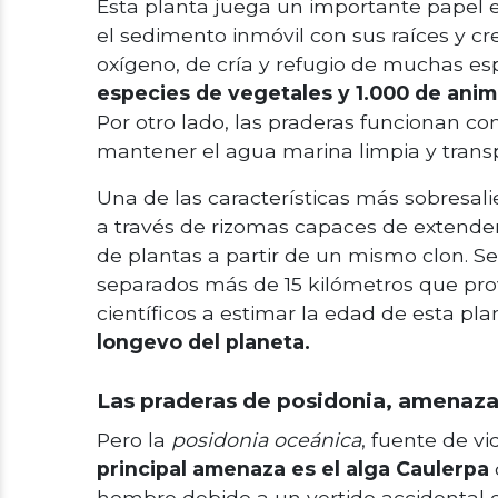
Esta planta juega un importante papel 
el sedimento inmóvil con sus raíces y c
oxígeno, de cría y refugio de muchas e
especies de vegetales y 1.000 de anim
Por otro lado, las praderas funcionan c
mantener el agua marina limpia y trans
Una de las características más sobresalie
a través de rizomas capaces de extender
de plantas a partir de un mismo clon. 
separados más de 15 kilómetros que pro
científicos a estimar la edad de esta pl
longevo del planeta.
Las praderas de posidonia, amenaz
Pero la
posidonia oceánica
, fuente de v
principal amenaza es el alga Caulerpa
hombre debido a un vertido accidental 