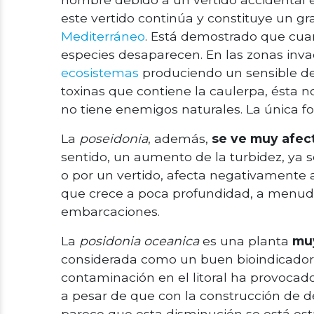
este vertido continúa y constituye un gr
Mediterráneo
. Está demostrado que cua
especies desaparecen. En las zonas inv
ecosistemas
produciendo un sensible des
toxinas que contiene la caulerpa, ésta n
no tiene enemigos naturales. La única for
La
poseidonia
, además,
se ve muy afect
sentido, un aumento de la turbidez, ya 
o por un vertido, afecta negativamente a 
que crece a poca profundidad, a menudo
embarcaciones.
La
posidonia oceanica
es una planta
muy
considerada como un buen bioindicador
contaminación en el litoral ha provocad
a pesar de que con la construcción de d
parece que esta disminución se está est