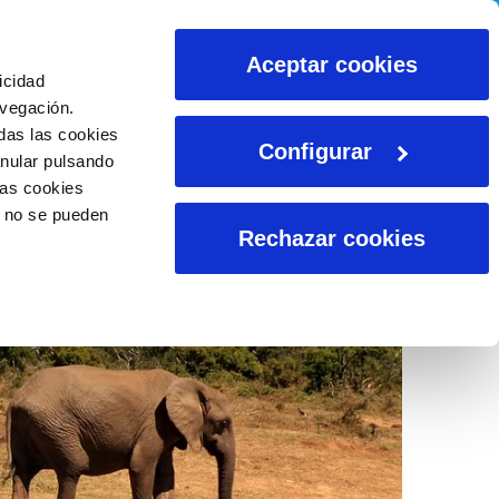
CALCULADORAS
Aceptar cookies
icidad
avegación.
das las cookies
Configurar
anular pulsando
las cookies
o no se pueden
Rechazar cookies