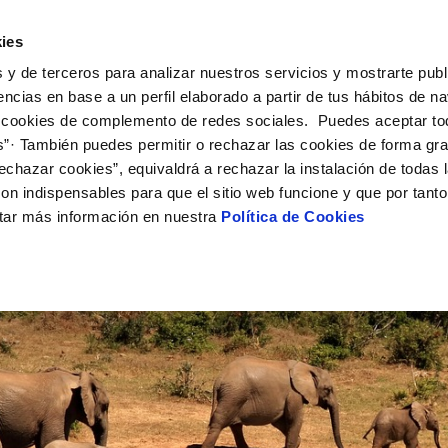
UÉ HACEMOS
CAMPUS AQUAE
HISTORIAS DEL CAMBIO
ies
 y de terceros para analizar nuestros servicios y mostrarte publ
encias en base a un perfil elaborado a partir de tus hábitos de n
 cookies de complemento de redes sociales. Puedes aceptar to
s”· También puedes permitir o rechazar las cookies de forma gr
echazar cookies”, equivaldrá a rechazar la instalación de todas 
on indispensables para que el sitio web funcione y que por tant
tar más información en nuestra
Política de Cookies