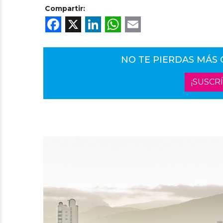
Compartir:
Facebook
X
LinkedIn
WhatsApp
Email
NO TE PIERDAS MÁS
¡SUSCR