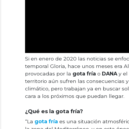
Si en enero de 2020 las noticias se enf
temporal Gloria, hace unos meses era A
provocadas por la
gota fría
o
DANA
y el
territorio aún sufren las consecuencias
climático, pero trabajan ya en buscar so
cara a los próximos que puedan llegar.
¿Qué es la gota fría?
“La
gota fría
es una situación atmosférica
la zona del Mediterráneo, y en esta époc