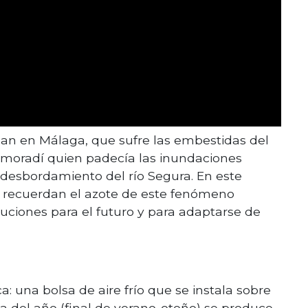
ocan en Málaga, que sufre las embestidas del
lmoradí quien padecía las inundaciones
 desbordamiento del río Segura. En este
 y recuerdan el azote de este fenómeno
luciones para el futuro y para adaptarse de
: una bolsa de aire frío que se instala sobre
a del año (final de verano-otoño) se produce