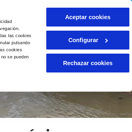
CALCULADORAS
Aceptar cookies
icidad
avegación.
das las cookies
Configurar
anular pulsando
las cookies
o no se pueden
Rechazar cookies